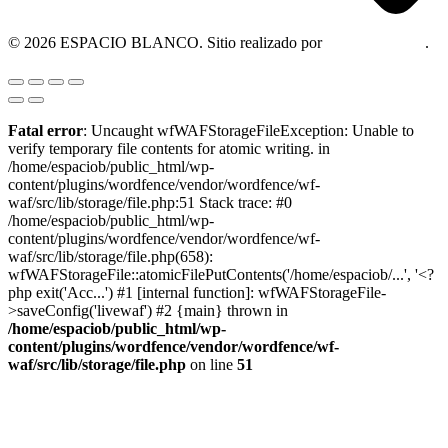
© 2026 ESPACIO BLANCO. Sitio realizado por
OM Consultora
.
Fatal error
: Uncaught wfWAFStorageFileException: Unable to
verify temporary file contents for atomic writing. in
/home/espaciob/public_html/wp-
content/plugins/wordfence/vendor/wordfence/wf-
waf/src/lib/storage/file.php:51 Stack trace: #0
/home/espaciob/public_html/wp-
content/plugins/wordfence/vendor/wordfence/wf-
waf/src/lib/storage/file.php(658):
wfWAFStorageFile::atomicFilePutContents('/home/espaciob/...', '<?
php exit('Acc...') #1 [internal function]: wfWAFStorageFile-
>saveConfig('livewaf') #2 {main} thrown in
/home/espaciob/public_html/wp-
content/plugins/wordfence/vendor/wordfence/wf-
waf/src/lib/storage/file.php
on line
51