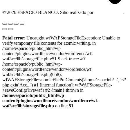
© 2026 ESPACIO BLANCO. Sitio realizado por
OM Consultora
.
Fatal error
: Uncaught wfWAFStorageFileException: Unable to
verify temporary file contents for atomic writing. in
/home/espaciob/public_html/wp-
content/plugins/wordfence/vendor/wordfence/wf-
waf/src/lib/storage/file.php:51 Stack trace: #0
/home/espaciob/public_html/wp-
content/plugins/wordfence/vendor/wordfence/wf-
waf/src/lib/storage/file.php(658):
wfWAFStorageFile::atomicFilePutContents('/home/espaciob/...', '<?
php exit('Acc...') #1 [internal function]: wfWAFStorageFile-
>saveConfig('livewaf') #2 {main} thrown in
/home/espaciob/public_html/wp-
content/plugins/wordfence/vendor/wordfence/wf-
waf/src/lib/storage/file.php
on line
51