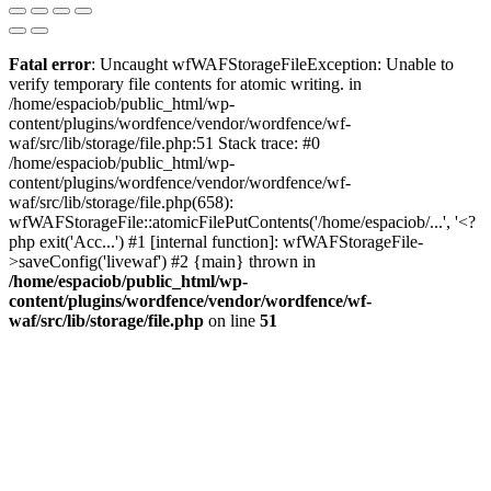
Fatal error
: Uncaught wfWAFStorageFileException: Unable to
verify temporary file contents for atomic writing. in
/home/espaciob/public_html/wp-
content/plugins/wordfence/vendor/wordfence/wf-
waf/src/lib/storage/file.php:51 Stack trace: #0
/home/espaciob/public_html/wp-
content/plugins/wordfence/vendor/wordfence/wf-
waf/src/lib/storage/file.php(658):
wfWAFStorageFile::atomicFilePutContents('/home/espaciob/...', '<?
php exit('Acc...') #1 [internal function]: wfWAFStorageFile-
>saveConfig('livewaf') #2 {main} thrown in
/home/espaciob/public_html/wp-
content/plugins/wordfence/vendor/wordfence/wf-
waf/src/lib/storage/file.php
on line
51