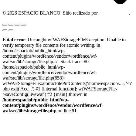
© 2026 ESPACIO BLANCO. Sitio realizado por
OM Consultora
.
Fatal error
: Uncaught wfWAFStorageFileException: Unable to
verify temporary file contents for atomic writing. in
/home/espaciob/public_html/wp-
content/plugins/wordfence/vendor/wordfence/wf-
waf/src/lib/storage/file.php:51 Stack trace: #0
/home/espaciob/public_html/wp-
content/plugins/wordfence/vendor/wordfence/wf-
waf/src/lib/storage/file.php(658):
wfWAFStorageFile::atomicFilePutContents('/home/espaciob/...', '<?
php exit('Acc...') #1 [internal function]: wfWAFStorageFile-
>saveConfig('livewaf') #2 {main} thrown in
/home/espaciob/public_html/wp-
content/plugins/wordfence/vendor/wordfence/wf-
waf/src/lib/storage/file.php
on line
51