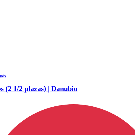
más
s (2 1/2 plazas) | Danubio