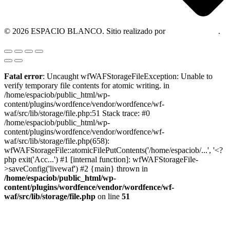
© 2026 ESPACIO BLANCO. Sitio realizado por
OM Consultora
.
Fatal error
: Uncaught wfWAFStorageFileException: Unable to
verify temporary file contents for atomic writing. in
/home/espaciob/public_html/wp-
content/plugins/wordfence/vendor/wordfence/wf-
waf/src/lib/storage/file.php:51 Stack trace: #0
/home/espaciob/public_html/wp-
content/plugins/wordfence/vendor/wordfence/wf-
waf/src/lib/storage/file.php(658):
wfWAFStorageFile::atomicFilePutContents('/home/espaciob/...', '<?
php exit('Acc...') #1 [internal function]: wfWAFStorageFile-
>saveConfig('livewaf') #2 {main} thrown in
/home/espaciob/public_html/wp-
content/plugins/wordfence/vendor/wordfence/wf-
waf/src/lib/storage/file.php
on line
51