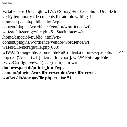
Fatal error
: Uncaught wfWAFStorageFileException: Unable to
verify temporary file contents for atomic writing. in
/home/espaciob/public_html/wp-
content/plugins/wordfence/vendor/wordfence/wf-
waf/src/lib/storage/file.php:51 Stack trace: #0
/home/espaciob/public_html/wp-
content/plugins/wordfence/vendor/wordfence/wf-
waf/src/lib/storage/file.php(658):
wfWAFStorageFile::atomicFilePutContents('/home/espaciob/...', '<?
php exit('Acc...') #1 [internal function]: wfWAFStorageFile-
>saveConfig('livewaf') #2 {main} thrown in
/home/espaciob/public_html/wp-
content/plugins/wordfence/vendor/wordfence/wf-
waf/src/lib/storage/file.php
on line
51