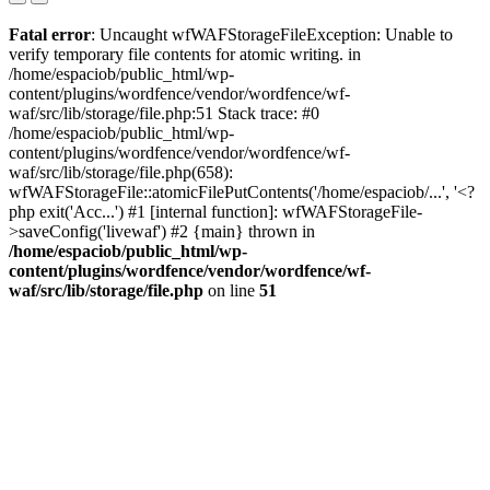
Fatal error
: Uncaught wfWAFStorageFileException: Unable to
verify temporary file contents for atomic writing. in
/home/espaciob/public_html/wp-
content/plugins/wordfence/vendor/wordfence/wf-
waf/src/lib/storage/file.php:51 Stack trace: #0
/home/espaciob/public_html/wp-
content/plugins/wordfence/vendor/wordfence/wf-
waf/src/lib/storage/file.php(658):
wfWAFStorageFile::atomicFilePutContents('/home/espaciob/...', '<?
php exit('Acc...') #1 [internal function]: wfWAFStorageFile-
>saveConfig('livewaf') #2 {main} thrown in
/home/espaciob/public_html/wp-
content/plugins/wordfence/vendor/wordfence/wf-
waf/src/lib/storage/file.php
on line
51