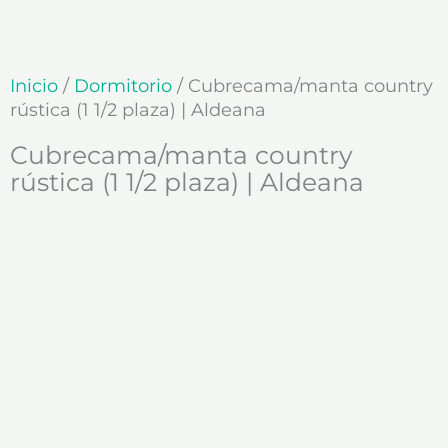
Ir
al
contenido
Inicio
/
Dormitorio
/ Cubrecama/manta country
rústica (1 1/2 plaza) | Aldeana
Cubrecama/manta country
rústica (1 1/2 plaza) | Aldeana