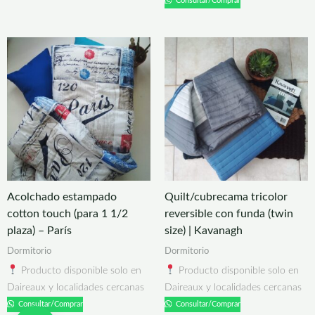
Consultar/Comprar
Acolchado estampado
Quilt/cubrecama tricolor
cotton touch (para 1 1/2
reversible con funda (twin
plaza) – París
size) | Kavanagh
Dormitorio
Dormitorio
Producto disponible solo en
Producto disponible solo en
Daireaux y localidades cercanas
Daireaux y localidades cercanas
Consultar/Comprar
Consultar/Comprar