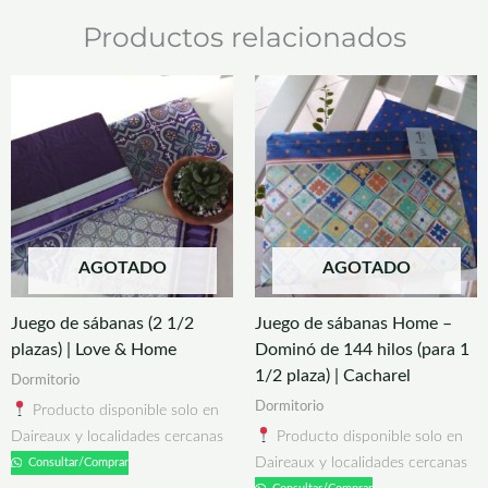
Productos relacionados
AGOTADO
AGOTADO
Juego de sábanas (2 1/2
Juego de sábanas Home –
plazas) | Love & Home
Dominó de 144 hilos (para 1
1/2 plaza) | Cacharel
Dormitorio
Dormitorio
Producto disponible solo en
Daireaux y localidades cercanas
Producto disponible solo en
Daireaux y localidades cercanas
Consultar/Comprar