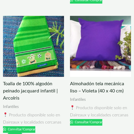
Consultar/Comprar
Toalla de 100% algodón
Almohadón tela mecánica
peinado jacquard infantil |
liso – Violeta (40 x 40 cm)
ArcoIris
Infantiles
Infantiles
Producto disponible solo en
Producto disponible solo en
Daireaux y localidades cercanas
Daireaux y localidades cercanas
Consultar/Comprar
Consultar/Comprar