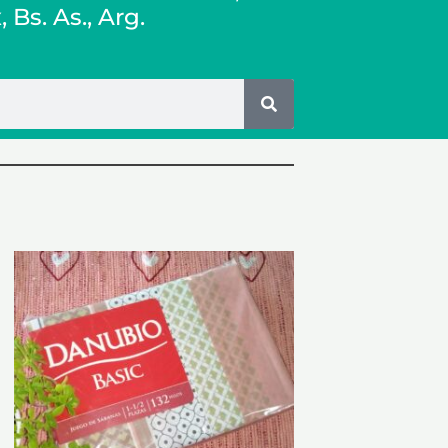
x
, Bs. As., Arg.