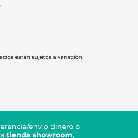
o
cios están sujetos a variación,
erencia/envío dinero o
ra
tienda showroom
,