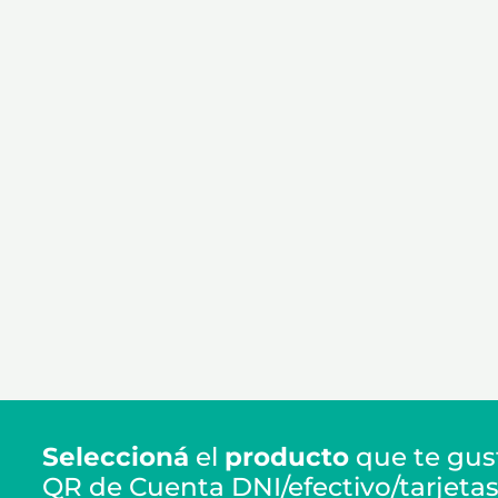
Seleccioná
el
producto
que te gus
QR de Cuenta DNI/efectivo/tarjetas 