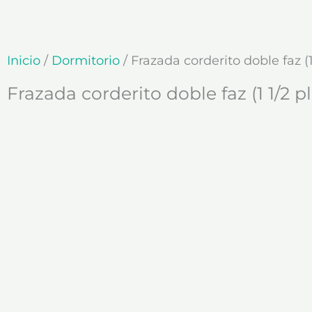
Ir
al
contenido
Inicio
/
Dormitorio
/ Frazada corderito doble faz (1
Frazada corderito doble faz (1 1/2 p