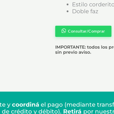
Estilo corderit
Doble faz
Consultar/Comprar
IMPORTANTE: todos los pre
sin previo aviso.
te y
coordiná
el pago (mediante transf
de crédito y débito).
Retirá
por nuest