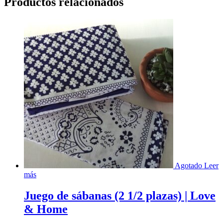
Productos relacionados
Agotado
Leer
más
Juego de sábanas (2 1/2 plazas) | Love
& Home