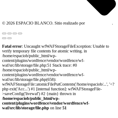
© 2026 ESPACIO BLANCO. Sitio realizado por
OM Consultora
.
Fatal error
: Uncaught wfWAFStorageFileException: Unable to
verify temporary file contents for atomic writing. in
/home/espaciob/public_html/wp-
content/plugins/wordfence/vendor/wordfence/wf-
waf/src/lib/storage/file.php:51 Stack trace: #0
/home/espaciob/public_html/wp-
content/plugins/wordfence/vendor/wordfence/wf-
waf/src/lib/storage/file.php(658):
wfWAFStorageFile::atomicFilePutContents('/home/espaciob/...', '<?
php exit('Acc...') #1 [internal function]: wfWAFStorageFile-
>saveConfig('livewaf') #2 {main} thrown in
/home/espaciob/public_html/wp-
content/plugins/wordfence/vendor/wordfence/wf-
waf/src/lib/storage/file.php
on line
51