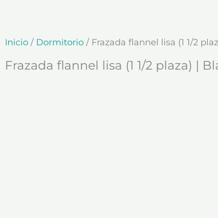
Ir
al
contenido
Inicio
/
Dormitorio
/ Frazada flannel lisa (1 1/2 pla
Frazada flannel lisa (1 1/2 plaza) | B