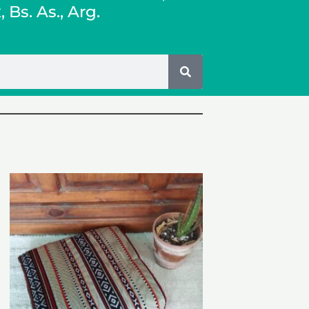
x
, Bs. As., Arg.