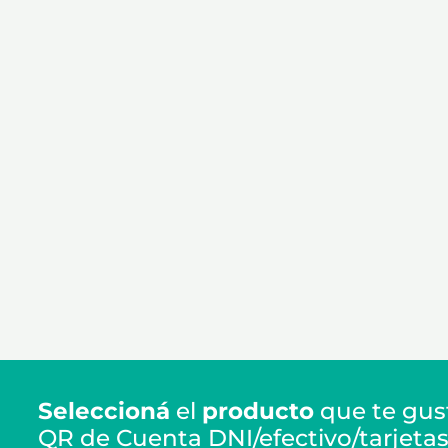
Seleccioná
el
producto
que te gus
QR de Cuenta DNI/efectivo/tarjetas 