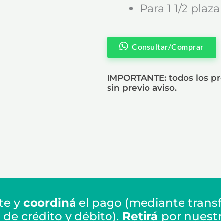
Para 1 1/2 plaza
Consultar/Comprar
IMPORTANTE: todos los pre
sin previo aviso.
te y
coordiná
el pago (mediante transf
de crédito y débito).
Retirá
por nuest