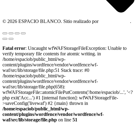
© 2026 ESPACIO BLANCO. Sitio realizado por
OM Consultora
.
Fatal error
: Uncaught wfWAFStorageFileException: Unable to
verify temporary file contents for atomic writing. in
/home/espaciob/public_html/wp-
content/plugins/wordfence/vendor/wordfence/wf-
waf/src/lib/storage/file.php:51 Stack trace: #0
/home/espaciob/public_html/wp-
content/plugins/wordfence/vendor/wordfence/wf-
waf/src/lib/storage/file.php(658):
wfWAFStorageFile::atomicFilePutContents('/home/espaciob/...', '<?
php exit('Acc...') #1 [internal function]: wfWAFStorageFile-
>saveConfig('livewaf') #2 {main} thrown in
/home/espaciob/public_html/wp-
content/plugins/wordfence/vendor/wordfence/wf-
waf/src/lib/storage/file.php
on line
51