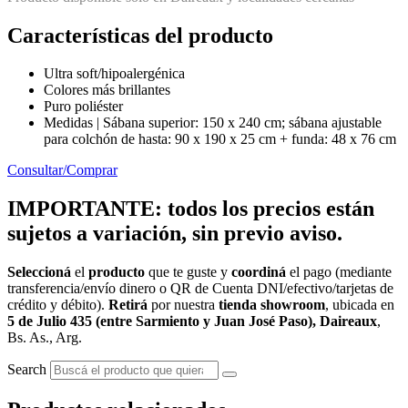
Características del producto
Ultra soft/hipoalergénica
Colores más brillantes
Puro poliéster
Medidas | Sábana superior: 150 x 240 cm; sábana ajustable
para colchón de hasta: 90 x 190 x 25 cm + funda: 48 x 76 cm
Consultar/Comprar
IMPORTANTE: todos los precios están
sujetos a variación, sin previo aviso.
Seleccioná
el
producto
que te guste y
coordiná
el pago (mediante
transferencia/envío dinero o QR de Cuenta DNI/efectivo/tarjetas de
crédito y débito).
Retirá
por nuestra
tienda showroom
, ubicada en
5 de Julio 435 (entre Sarmiento y Juan José Paso), Daireaux
,
Bs. As., Arg.
Search