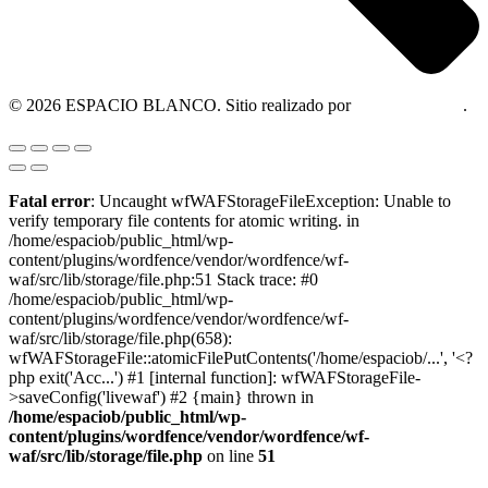
© 2026 ESPACIO BLANCO. Sitio realizado por
OM Consultora
.
Fatal error
: Uncaught wfWAFStorageFileException: Unable to
verify temporary file contents for atomic writing. in
/home/espaciob/public_html/wp-
content/plugins/wordfence/vendor/wordfence/wf-
waf/src/lib/storage/file.php:51 Stack trace: #0
/home/espaciob/public_html/wp-
content/plugins/wordfence/vendor/wordfence/wf-
waf/src/lib/storage/file.php(658):
wfWAFStorageFile::atomicFilePutContents('/home/espaciob/...', '<?
php exit('Acc...') #1 [internal function]: wfWAFStorageFile-
>saveConfig('livewaf') #2 {main} thrown in
/home/espaciob/public_html/wp-
content/plugins/wordfence/vendor/wordfence/wf-
waf/src/lib/storage/file.php
on line
51