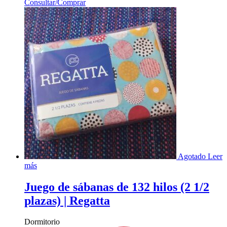
Consultar/Comprar
Agotado
Leer
más
Juego de sábanas de 132 hilos (2 1/2
plazas) | Regatta
Dormitorio