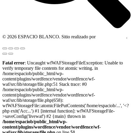
© 2026 ESPACIO BLANCO. Sitio realizado por
OM Consultora
.
Fatal error
: Uncaught wfWAFStorageFileException: Unable to
verify temporary file contents for atomic writing. in
/home/espaciob/public_html/wp-
content/plugins/wordfence/vendor/wordfence/wf-
waf/src/lib/storage/file.php:51 Stack trace: #0
/home/espaciob/public_html/wp-
content/plugins/wordfence/vendor/wordfence/wf-
waf/src/lib/storage/file.php(658):
wfWAFStorageFile::atomicFilePutContents('/home/espaciob/...', '<?
php exit('Acc...') #1 [internal function]: wfWAFStorageFile-
>saveConfig('livewaf') #2 {main} thrown in
/home/espaciob/public_html/wp-
content/plugins/wordfence/vendor/wordfence/wf-
waf/src/lib/storage/file.php
on line
51