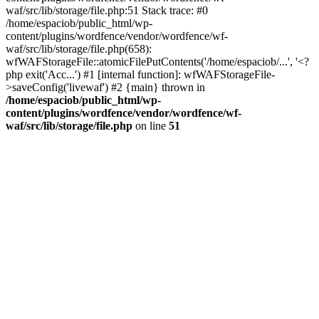
waf/src/lib/storage/file.php:51 Stack trace: #0
/home/espaciob/public_html/wp-
content/plugins/wordfence/vendor/wordfence/wf-
waf/src/lib/storage/file.php(658):
wfWAFStorageFile::atomicFilePutContents('/home/espaciob/...', '<?
php exit('Acc...') #1 [internal function]: wfWAFStorageFile-
>saveConfig('livewaf') #2 {main} thrown in
/home/espaciob/public_html/wp-
content/plugins/wordfence/vendor/wordfence/wf-
waf/src/lib/storage/file.php
on line
51