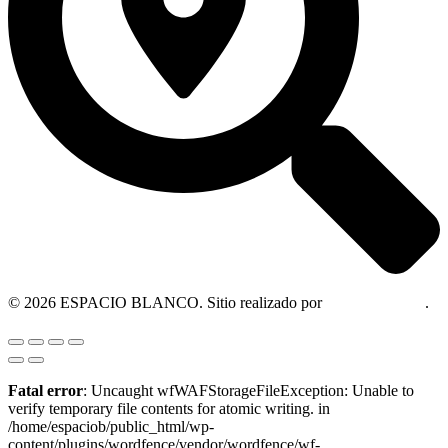
© 2026 ESPACIO BLANCO. Sitio realizado por
OM Consultora
.
Fatal error
: Uncaught wfWAFStorageFileException: Unable to
verify temporary file contents for atomic writing. in
/home/espaciob/public_html/wp-
content/plugins/wordfence/vendor/wordfence/wf-