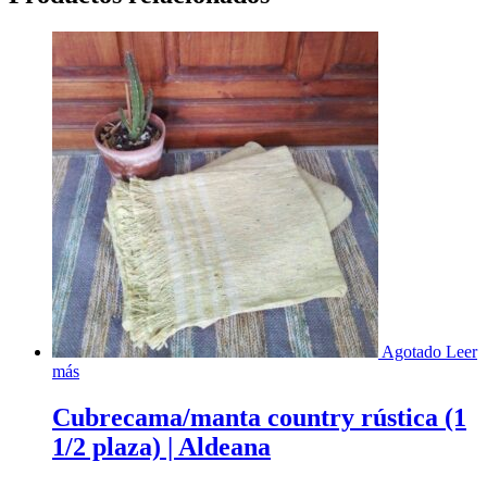
Agotado
Leer
más
Cubrecama/manta country rústica (1
1/2 plaza) | Aldeana