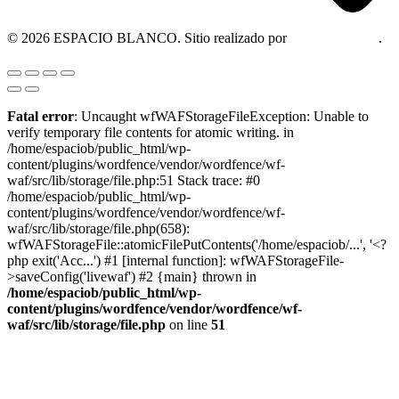
© 2026 ESPACIO BLANCO. Sitio realizado por
OM Consultora
.
Fatal error
: Uncaught wfWAFStorageFileException: Unable to
verify temporary file contents for atomic writing. in
/home/espaciob/public_html/wp-
content/plugins/wordfence/vendor/wordfence/wf-
waf/src/lib/storage/file.php:51 Stack trace: #0
/home/espaciob/public_html/wp-
content/plugins/wordfence/vendor/wordfence/wf-
waf/src/lib/storage/file.php(658):
wfWAFStorageFile::atomicFilePutContents('/home/espaciob/...', '<?
php exit('Acc...') #1 [internal function]: wfWAFStorageFile-
>saveConfig('livewaf') #2 {main} thrown in
/home/espaciob/public_html/wp-
content/plugins/wordfence/vendor/wordfence/wf-
waf/src/lib/storage/file.php
on line
51