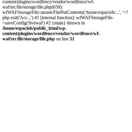
content/plugins/wordfence/vendor/wordfence/wf-
waf/src/lib/storage/file.php(658):
wfWAFStorageFile::atomicFilePutContents('/home/espaciob/...', '<?
php exit('Acc...') #1 [internal function]: wfWAFStorageFile-
>saveConfig('livewaf') #2 {main} thrown in
/home/espaciob/public_html/wp-
content/plugins/wordfence/vendor/wordfence/wf-
waf/src/lib/storage/file.php
on line
51