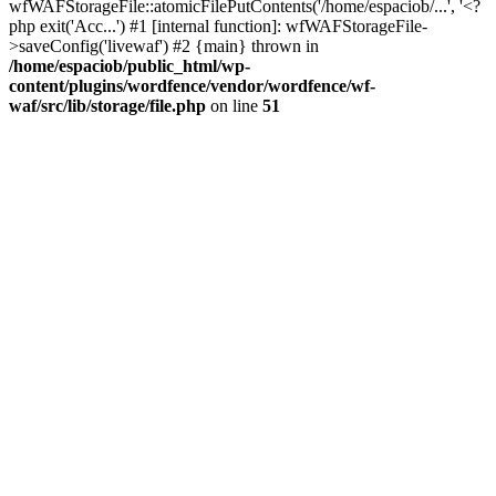
wfWAFStorageFile::atomicFilePutContents('/home/espaciob/...', '<?
php exit('Acc...') #1 [internal function]: wfWAFStorageFile-
>saveConfig('livewaf') #2 {main} thrown in
/home/espaciob/public_html/wp-
content/plugins/wordfence/vendor/wordfence/wf-
waf/src/lib/storage/file.php
on line
51