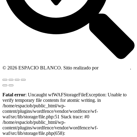
© 2026 ESPACIO BLANCO. Sitio realizado por
OM Consultora
.
Fatal error
: Uncaught wfWAFStorageFileException: Unable to
verify temporary file contents for atomic writing. in
/home/espaciob/public_html/wp-
content/plugins/wordfence/vendor/wordfence/wf-
waf/src/lib/storage/file.php:51 Stack trace: #0
/home/espaciob/public_html/wp-
content/plugins/wordfence/vendor/wordfence/wf-
waf/src/lib/storage/file.php(658):