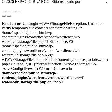
© 2026 ESPACIO BLANCO. Sitio realizado por
OM Consultora
.
Fatal error
: Uncaught wfWAFStorageFileException: Unable to
verify temporary file contents for atomic writing. in
/home/espaciob/public_html/wp-
content/plugins/wordfence/vendor/wordfence/wf-
waf/src/lib/storage/file.php:51 Stack trace: #0
/home/espaciob/public_html/wp-
content/plugins/wordfence/vendor/wordfence/wf-
waf/src/lib/storage/file.php(658):
wfWAFStorageFile::atomicFilePutContents('/home/espaciob/...', '<?
php exit('Acc...') #1 [internal function]: wfWAFStorageFile-
>saveConfig('livewaf') #2 {main} thrown in
/home/espaciob/public_html/wp-
content/plugins/wordfence/vendor/wordfence/wf-
waf/src/lib/storage/file.php
on line
51