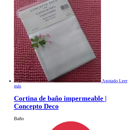
Agotado
Leer
más
Cortina de baño impermeable |
Concepto Deco
Baño