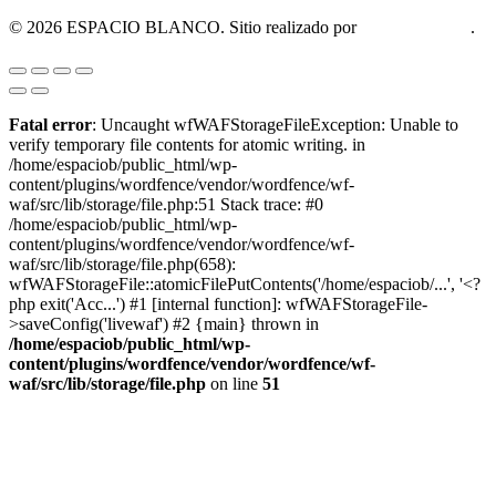
© 2026 ESPACIO BLANCO. Sitio realizado por
OM Consultora
.
Fatal error
: Uncaught wfWAFStorageFileException: Unable to
verify temporary file contents for atomic writing. in
/home/espaciob/public_html/wp-
content/plugins/wordfence/vendor/wordfence/wf-
waf/src/lib/storage/file.php:51 Stack trace: #0
/home/espaciob/public_html/wp-
content/plugins/wordfence/vendor/wordfence/wf-
waf/src/lib/storage/file.php(658):
wfWAFStorageFile::atomicFilePutContents('/home/espaciob/...', '<?
php exit('Acc...') #1 [internal function]: wfWAFStorageFile-
>saveConfig('livewaf') #2 {main} thrown in
/home/espaciob/public_html/wp-
content/plugins/wordfence/vendor/wordfence/wf-
waf/src/lib/storage/file.php
on line
51