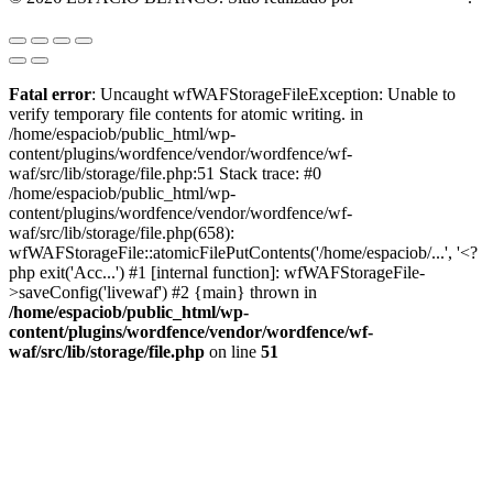
Fatal error
: Uncaught wfWAFStorageFileException: Unable to
verify temporary file contents for atomic writing. in
/home/espaciob/public_html/wp-
content/plugins/wordfence/vendor/wordfence/wf-
waf/src/lib/storage/file.php:51 Stack trace: #0
/home/espaciob/public_html/wp-
content/plugins/wordfence/vendor/wordfence/wf-
waf/src/lib/storage/file.php(658):
wfWAFStorageFile::atomicFilePutContents('/home/espaciob/...', '<?
php exit('Acc...') #1 [internal function]: wfWAFStorageFile-
>saveConfig('livewaf') #2 {main} thrown in
/home/espaciob/public_html/wp-
content/plugins/wordfence/vendor/wordfence/wf-
waf/src/lib/storage/file.php
on line
51