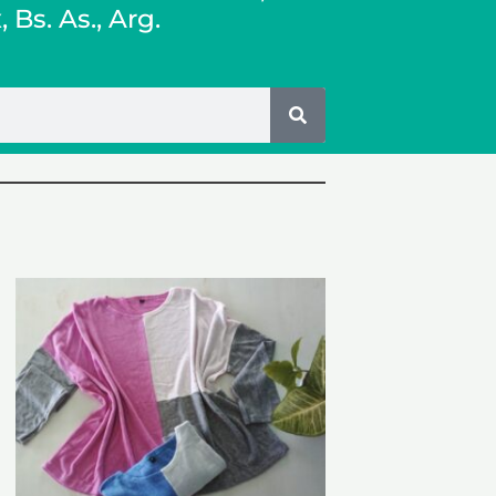
x
, Bs. As., Arg.