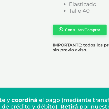
Elastizado
Talle 40
Consultar/Comprar
IMPORTANTE: todos los pre
sin previo aviso.
te y
coordiná
el pago (mediante transf
de crédito y débito).
Retirá
por nuest