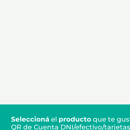
Seleccioná
el
producto
que te gus
QR de Cuenta DNI/efectivo/tarjetas 