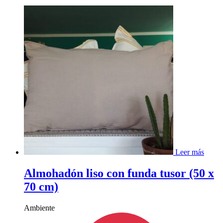
Leer más
Almohadón liso con funda tusor (50 x
70 cm)
Ambiente