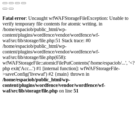
Fatal error
: Uncaught wfWAFStorageFileException: Unable to
verify temporary file contents for atomic writing. in
/home/espaciob/public_html/wp-
content/plugins/wordfence/vendor/wordfence/wf-
waf/src/lib/storage/file.php:51 Stack trace: #0
/home/espaciob/public_html/wp-
content/plugins/wordfence/vendor/wordfence/wf-
waf/src/lib/storage/file.php(658):
wfWAFStorageFile::atomicFilePutContents('/home/espaciob/...', '<?
php exit('Acc...') #1 [internal function]: wfWAFStorageFile-
>saveConfig('livewaf') #2 {main} thrown in
/home/espaciob/public_html/wp-
content/plugins/wordfence/vendor/wordfence/wf-
waf/src/lib/storage/file.php
on line
51