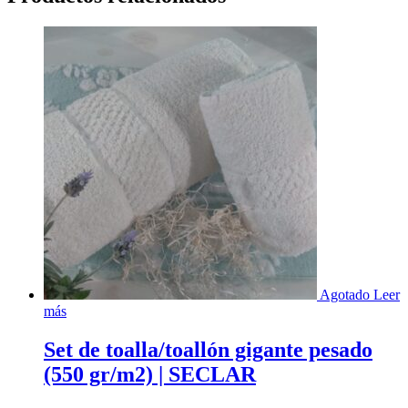
Agotado
Leer
más
Set de toalla/toallón gigante pesado
(550 gr/m2) | SECLAR