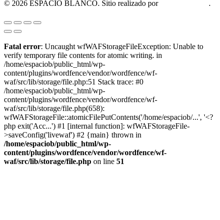
© 2026 ESPACIO BLANCO. Sitio realizado por
OM Consultora
.
Fatal error
: Uncaught wfWAFStorageFileException: Unable to
verify temporary file contents for atomic writing. in
/home/espaciob/public_html/wp-
content/plugins/wordfence/vendor/wordfence/wf-
waf/src/lib/storage/file.php:51 Stack trace: #0
/home/espaciob/public_html/wp-
content/plugins/wordfence/vendor/wordfence/wf-
waf/src/lib/storage/file.php(658):
wfWAFStorageFile::atomicFilePutContents('/home/espaciob/...', '<?
php exit('Acc...') #1 [internal function]: wfWAFStorageFile-
>saveConfig('livewaf') #2 {main} thrown in
/home/espaciob/public_html/wp-
content/plugins/wordfence/vendor/wordfence/wf-
waf/src/lib/storage/file.php
on line
51