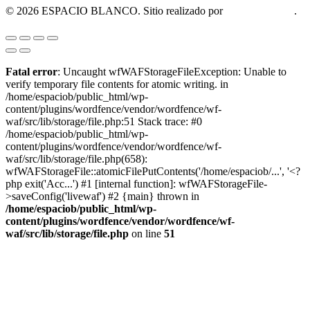
© 2026 ESPACIO BLANCO. Sitio realizado por
OM Consultora
.
Fatal error
: Uncaught wfWAFStorageFileException: Unable to
verify temporary file contents for atomic writing. in
/home/espaciob/public_html/wp-
content/plugins/wordfence/vendor/wordfence/wf-
waf/src/lib/storage/file.php:51 Stack trace: #0
/home/espaciob/public_html/wp-
content/plugins/wordfence/vendor/wordfence/wf-
waf/src/lib/storage/file.php(658):
wfWAFStorageFile::atomicFilePutContents('/home/espaciob/...', '<?
php exit('Acc...') #1 [internal function]: wfWAFStorageFile-
>saveConfig('livewaf') #2 {main} thrown in
/home/espaciob/public_html/wp-
content/plugins/wordfence/vendor/wordfence/wf-
waf/src/lib/storage/file.php
on line
51