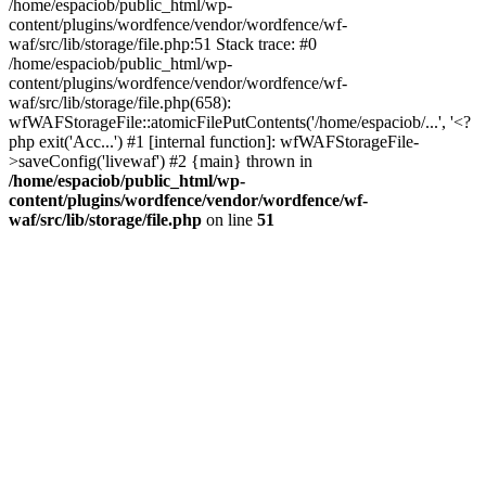
/home/espaciob/public_html/wp-
content/plugins/wordfence/vendor/wordfence/wf-
waf/src/lib/storage/file.php:51 Stack trace: #0
/home/espaciob/public_html/wp-
content/plugins/wordfence/vendor/wordfence/wf-
waf/src/lib/storage/file.php(658):
wfWAFStorageFile::atomicFilePutContents('/home/espaciob/...', '<?
php exit('Acc...') #1 [internal function]: wfWAFStorageFile-
>saveConfig('livewaf') #2 {main} thrown in
/home/espaciob/public_html/wp-
content/plugins/wordfence/vendor/wordfence/wf-
waf/src/lib/storage/file.php
on line
51